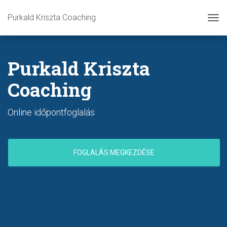
Purkald Kriszta Coaching
Tog
Purkald Kriszta
Coaching
Online időpontfoglalás
FOGLALÁS MEGKEZDÉSE